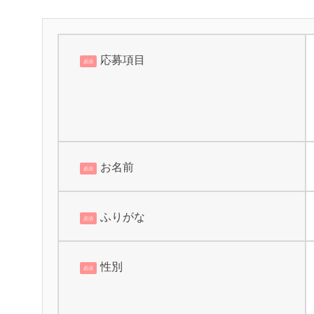
古着のリサ
応募項目
必須
お名前
必須
ふりがな
必須
性別
必須