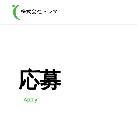
応募
事業内容
古着
Service
Apply
Used Clothe
古着の回収