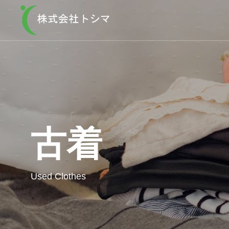
古着
事業内容
古着
Service
Used Clothe
Used Clothes
古着の回収