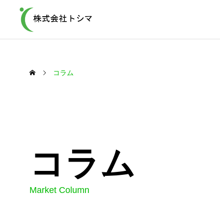
コラム
事業内容
古着
コラム
Service
Used Clothe
Market Column
古着の回収