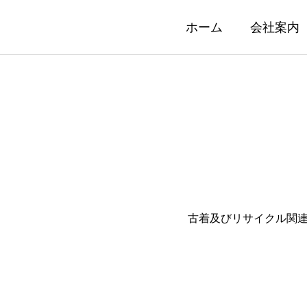
ホーム
会社案内
ウエス
古着及びリサイクル関
s
Waste Rag
について
ウエスについて